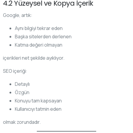
4.2 Yüzeysel ve Kopya İçerik
Google, artık:
Aynı bilgiyi tekrar eden
Başka sitelerden derlenen
Katma değeri olmayan
içerikleri net şekilde ayıklıyor.
SEO içeriği:
Detaylı
Özgün
Konuyu tam kapsayan
Kullanıcıyı tatmin eden
olmak zorundadır.