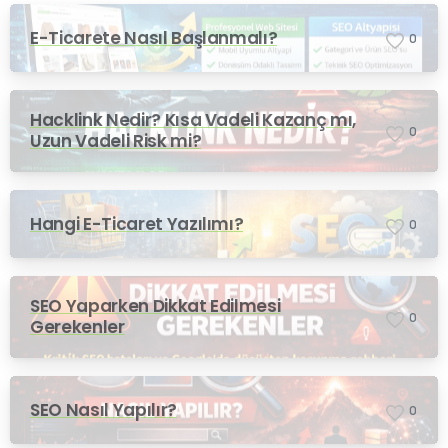
E-Ticarete Nasıl Başlanmalı?
0
Hacklink Nedir? Kısa Vadeli Kazanç mı,
0
Uzun Vadeli Risk mi?
Hangi E-Ticaret Yazılımı?
0
SEO Yaparken Dikkat Edilmesi
0
Gerekenler
SEO Nasıl Yapılır?
0