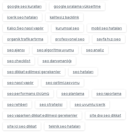
google seo kuralları
google sıralama yükseltme
içerik seo hataları
kalitesiz backlink
Kalıcı Seo nasıl yapılır
kurumsal seo
mobil seo hataları
organik trafik artırma
profesyonel seo
sayfa hızı seo
seo ajansı
seo algoritma uyumu
seo analiz
seo checklist
seo danışmanlığı
seo dikkat edilmesi gerekenler
seo hataları
seo nasıl yapılır
seo optimizasyonu
seo performans ölçümü
seo planlama
seo raporlama
seo rehberi
seo stratejisi
seo uyumlu içerik
seo yaparken dikkat edilmesi gerekenler
site dışı seo dikkat
site içi seo dikkat
teknik seo hataları