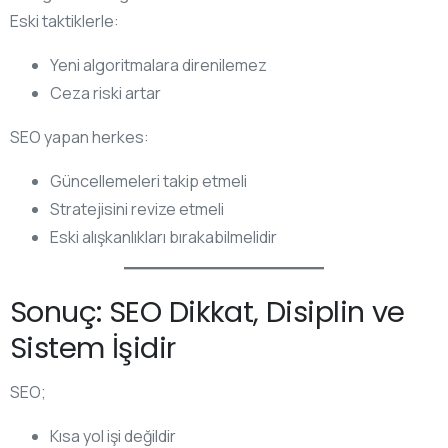
Eski taktiklerle:
Yeni algoritmalara direnilemez
Ceza riski artar
SEO yapan herkes:
Güncellemeleri takip etmeli
Stratejisini revize etmeli
Eski alışkanlıkları bırakabilmelidir
Sonuç: SEO Dikkat, Disiplin ve
Sistem İşidir
SEO;
Kısa yol işi değildir