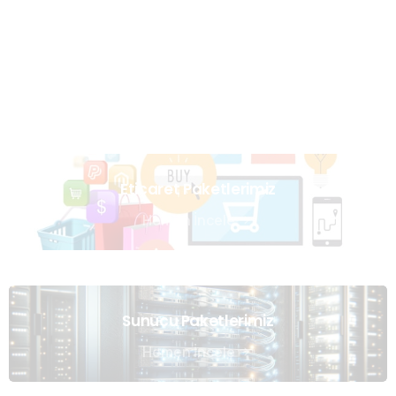
Uzmanlarımızın Yazıları
Hemen Gözat
Eticaret Paketlerimiz
Hemen İncele
Sunucu Paketlerimiz
Hemen İncele