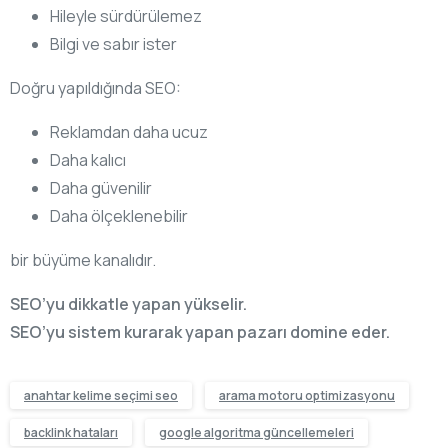
Hileyle sürdürülemez
Bilgi ve sabır ister
Doğru yapıldığında SEO:
Reklamdan daha ucuz
Daha kalıcı
Daha güvenilir
Daha ölçeklenebilir
bir büyüme kanalıdır.
SEO’yu dikkatle yapan yükselir.
SEO’yu sistem kurarak yapan pazarı domine eder.
anahtar kelime seçimi seo
arama motoru optimizasyonu
backlink hataları
google algoritma güncellemeleri