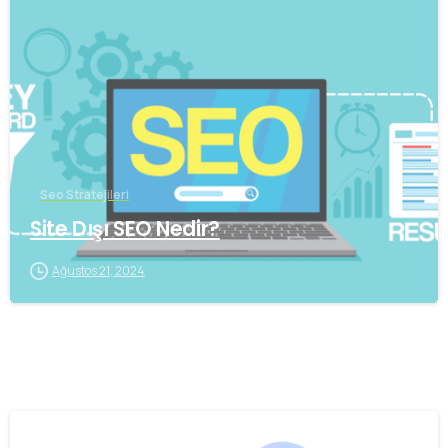
0
Seo Stratejileri
Site Dışı SEO Nedir?
Ağustos 21, 2024
0