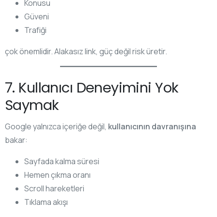
Konusu
Güveni
Trafiği
çok önemlidir. Alakasız link, güç değil risk üretir.
7. Kullanıcı Deneyimini Yok
Saymak
Google yalnızca içeriğe değil,
kullanıcının davranışına
bakar:
Sayfada kalma süresi
Hemen çıkma oranı
Scroll hareketleri
Tıklama akışı