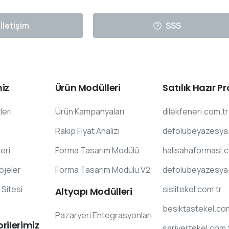
İletişim
SSS
iz
Ürün
Modülleri
Satılık
Hazır
Pr
leri
Ürün Kampanyaları
dilekfeneri.com.tr
Rakip Fiyat Analizi
defolubeyazesya
eri
Forma Tasarım Modülü
halisahaformasi.
rojeler
Forma Tasarım Modülü V2
defolubeyazesya
Sitesi
sislitekel.com.tr
Altyapı
Modülleri
besiktastekel.co
Pazaryeri Entegrasyonları
rilerimiz
sariyertekel.com.