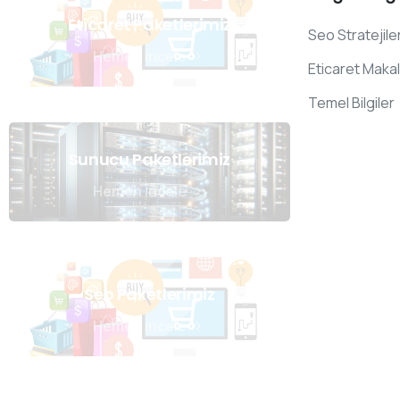
Eticaret Paketlerimiz
Seo Stratejiler
Hemen İncele
Eticaret Makal
Temel Bilgiler
Sunucu Paketlerimiz
Hemen İncele
Seo Paketlerimiz
Hemen İncele