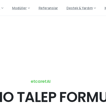
z
Modüller
Referanslar
Destek & Yardım
Demo
Talep
Formu
Home
Demo Talep Formu
etcaretAI
MO
TALEP FORM