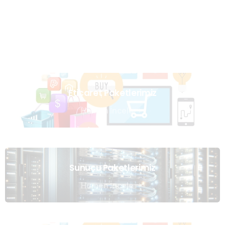
Uzmanlarımızın Yazıları
Hemen Gözat
Eticaret Paketlerimiz
Hemen İncele
Sunucu Paketlerimiz
Hemen İncele