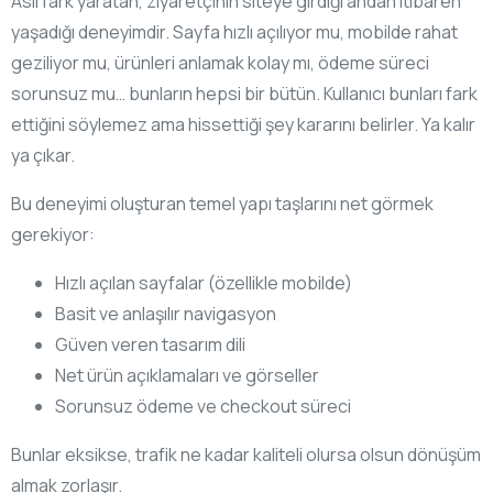
Asıl fark yaratan, ziyaretçinin siteye girdiği andan itibaren
yaşadığı deneyimdir. Sayfa hızlı açılıyor mu, mobilde rahat
geziliyor mu, ürünleri anlamak kolay mı, ödeme süreci
sorunsuz mu… bunların hepsi bir bütün. Kullanıcı bunları fark
ettiğini söylemez ama hissettiği şey kararını belirler. Ya kalır
ya çıkar.
Bu deneyimi oluşturan temel yapı taşlarını net görmek
gerekiyor:
Hızlı açılan sayfalar (özellikle mobilde)
Basit ve anlaşılır navigasyon
Güven veren tasarım dili
Net ürün açıklamaları ve görseller
Sorunsuz ödeme ve checkout süreci
Bunlar eksikse, trafik ne kadar kaliteli olursa olsun dönüşüm
almak zorlaşır.