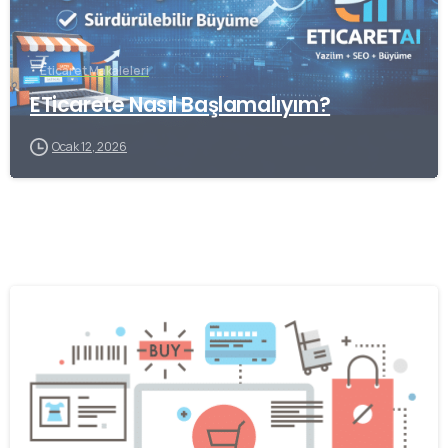
Eticaret Makaleleri
ETicarete Nasıl Başlamalıyım?
Ocak 12, 2026
0