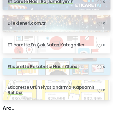
ETicarete Nasıl Başlamalıyım?
0
Dilekfeneri.com.tr
0
ETicarette En Çok Satan Kategoriler
0
Eticarette Rekabetçi Nasıl Olunur
0
Eticarette Ürün Fiyatlandırma: Kapsamlı
0
Rehber
Ara..