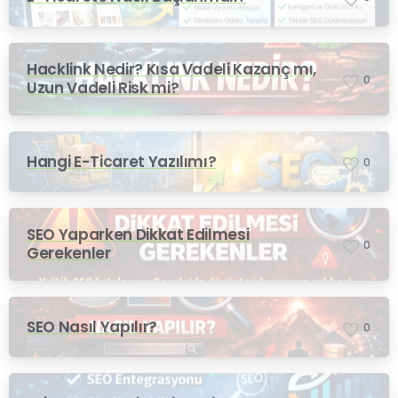
Hacklink Nedir? Kısa Vadeli Kazanç mı,
0
Uzun Vadeli Risk mi?
Hangi E-Ticaret Yazılımı?
0
SEO Yaparken Dikkat Edilmesi
0
Gerekenler
SEO Nasıl Yapılır?
0