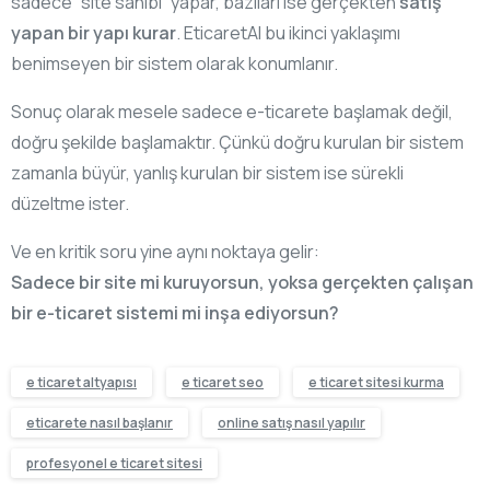
sadece “site sahibi” yapar, bazıları ise gerçekten
satış
yapan bir yapı kurar
. EticaretAI bu ikinci yaklaşımı
benimseyen bir sistem olarak konumlanır.
Sonuç olarak mesele sadece e-ticarete başlamak değil,
doğru şekilde başlamaktır. Çünkü doğru kurulan bir sistem
zamanla büyür, yanlış kurulan bir sistem ise sürekli
düzeltme ister.
Ve en kritik soru yine aynı noktaya gelir:
Sadece bir site mi kuruyorsun, yoksa gerçekten çalışan
bir e-ticaret sistemi mi inşa ediyorsun?
e ticaret altyapısı
e ticaret seo
e ticaret sitesi kurma
eticarete nasıl başlanır
online satış nasıl yapılır
profesyonel e ticaret sitesi