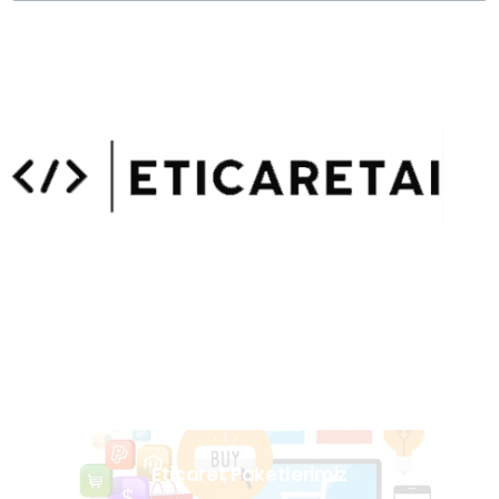
Uzmanlarımızın Yazıları
Hemen Gözat
Eticaret Paketlerimiz