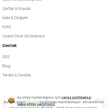
Şartlar & Koşular
İade & Değişim
KVKK
Lisans Devir Sözleşmesi
Destek
SSS
Blog
Yardım & Destek
bu siteyi kullandığınız için
çerez politikamızı
bu web sitesi
iSecret
tarafından hazırlanmıştır. eticaretAI bir
kabul etmiş sayılırsınız
iSecret markasıdır © 2016 - 2026 Tüm hakları saklıdır.