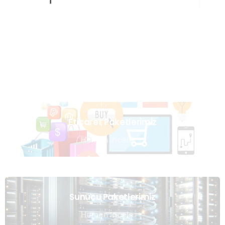
Uzmanlarımızın Yazıları
Hemen Gözat
Eticaret Paketlerimiz
Hemen İncele
Sunucu Paketlerimiz
Hemen İncele