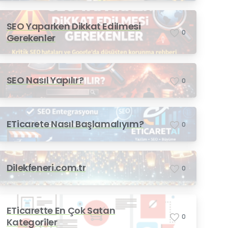
SEO Yaparken Dikkat Edilmesi
0
Gerekenler
SEO Nasıl Yapılır?
0
ETicarete Nasıl Başlamalıyım?
0
Dilekfeneri.com.tr
0
ETicarette En Çok Satan
0
Kategoriler