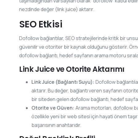
taşımadığından varsayılan olarak “dofollow” kabul edili
nezdinde değer (link juice) aktarır.
SEO Etkisi
Dofollow bağlantılar, SEO stratejilerinde kritik bir un
güvenilir ve otoriter bir kaynak olduğunu gösterir. Ör
dofollow bağlantı, hedef sayfanın arama motoru sıralam
Link Juice ve Otorite Aktarımı
Link Juice (Bağlantı Suyu):
Dofollow bağlantılar
aktarır. Bu değer, bağlantı veren sayfanın otorite
bir siteden gelen dofollow bağlantı, hedef sayfa
Otorite ve Güven:
Arama motorları, dofollow bağ
özellikle yeni bir web sitesi için hayati önem ta
başarısının anahtarıdır.