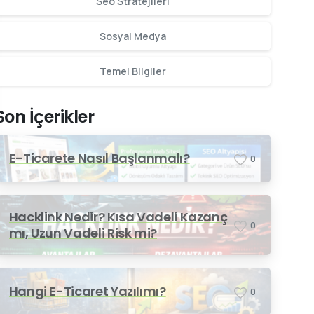
Seo Stratejileri
Sosyal Medya
Temel Bilgiler
Son İçerikler
E-Ticarete Nasıl Başlanmalı?
0
Hacklink Nedir? Kısa Vadeli Kazanç
0
mı, Uzun Vadeli Risk mi?
Hangi E-Ticaret Yazılımı?
0