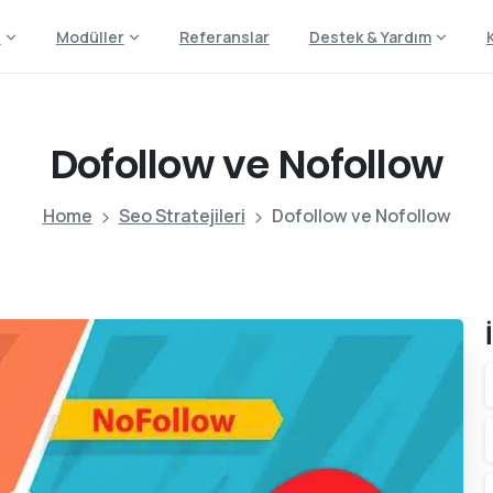
z
Modüller
Referanslar
Destek & Yardım
Dofollow
ve
Nofollow
Home
Seo Stratejileri
Dofollow ve Nofollow