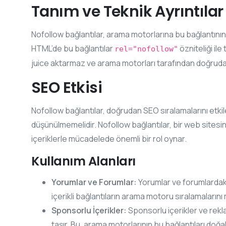
Tanım ve Teknik Ayrıntılar
Nofollow bağlantılar, arama motorlarına bu bağlantının 
HTML’de bu bağlantılar
özniteliği ile
rel="nofollow"
juice aktarmaz ve arama motorları tarafından doğrudan 
SEO Etkisi
Nofollow bağlantılar, doğrudan SEO sıralamalarını etk
düşünülmemelidir. Nofollow bağlantılar, bir web sitesi
içeriklerle mücadelede önemli bir rol oynar.
Kullanım Alanları
Yorumlar ve Forumlar:
Yorumlar ve forumlardaki 
içerikli bağlantıların arama motoru sıralamaların
Sponsorlu İçerikler:
Sponsorlu içerikler ve rekla
taşır. Bu, arama motorlarının bu bağlantıları doğ