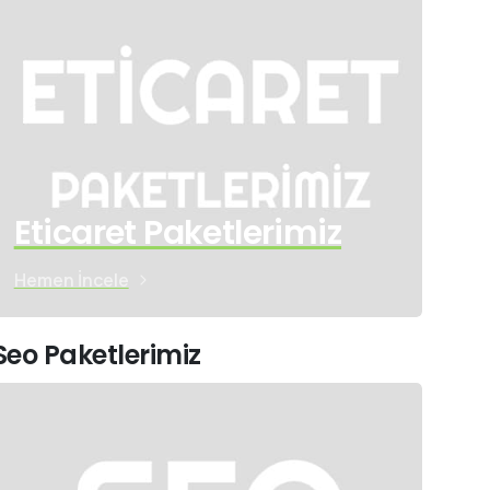
Eticaret Paketlerimiz
Hemen İncele
Seo Paketlerimiz