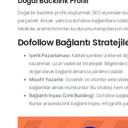
Doğal Backlink Profili
Doğal bir backlink profili oluşturmak, SEO açısından büy
parçasıdır. Ancak, yalnızca dofollow bağlantılara odak
takdirde, arama motorları bu durumu manipülasyon olarak
Dofollow Bağlantı Stratejile
İçerik Pazarlaması:
Kaliteli içerikler üreterek 
kazanmak, uzun vadeli bir stratejidir. Bilgilendirici
doğal olarak bağlantı almanıza yardımcı olabilir.
Misafir Yazarlık:
Güvenilir ve otoriter web sitel
bağlantılar almak mümkündür. Bu strateji, hem oto
Bağlantı İnşası (Link Building):
Dofollow bağlantı
Bunlar arasında kırık bağlantı inşası, infografik payl