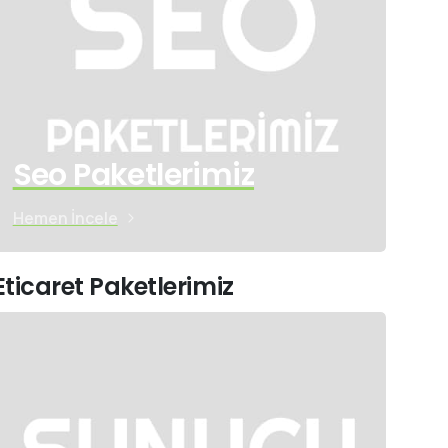
Seo Paketlerimiz
Hemen İncele
Eticaret Paketlerimiz