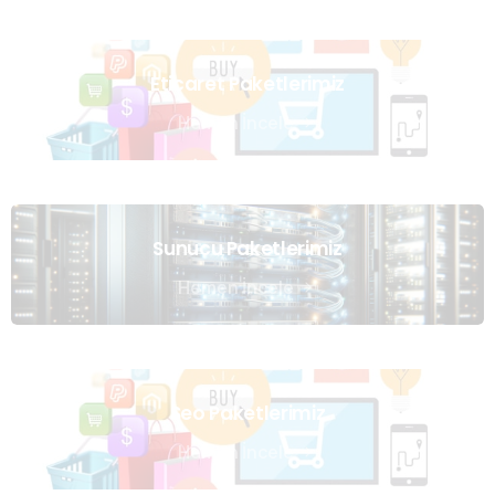
Eticaret Paketlerimiz
Hemen İncele
Sunucu Paketlerimiz
Hemen İncele
Seo Paketlerimiz
Hemen İncele