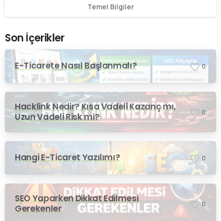
Temel Bilgiler
Son İçerikler
E-Ticarete Nasıl Başlanmalı?
0
Hacklink Nedir? Kısa Vadeli Kazanç mı,
0
Uzun Vadeli Risk mi?
Hangi E-Ticaret Yazılımı?
0
SEO Yaparken Dikkat Edilmesi
0
Gerekenler