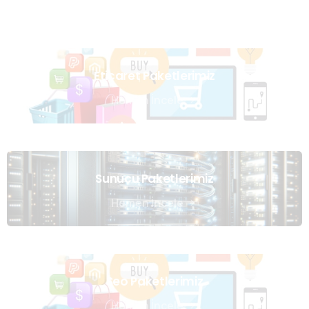
Eticaret Paketlerimiz
Hemen İncele
Sunucu Paketlerimiz
Hemen İncele
Seo Paketlerimiz
Hemen İncele