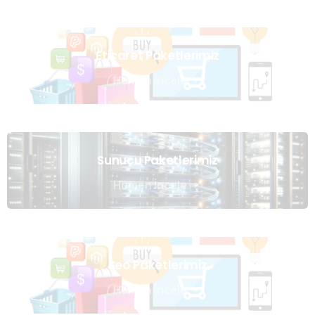
Eticaret Paketlerimiz
Hemen İncele
Sunucu Paketlerimiz
Hemen İncele
Seo Paketlerimiz
Hemen İncele