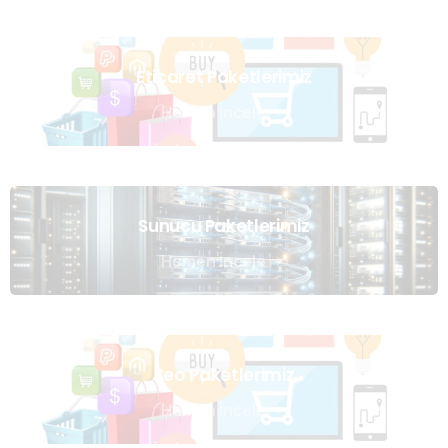
Eticaret Paketlerimiz
Hemen İncele
Sunucu Paketlerimiz
Hemen İncele
Seo Paketlerimiz
Hemen İncele