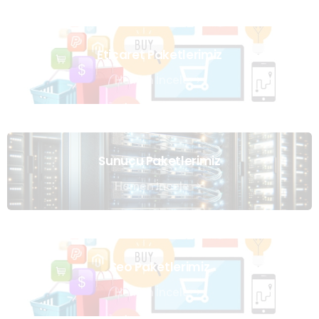
Eticaret Paketlerimiz
Hemen İncele
Sunucu Paketlerimiz
Hemen İncele
Seo Paketlerimiz
Hemen İncele