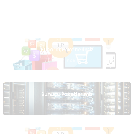
Uzmanlarımızın Yazıları
Hemen Gözat
Eticaret Paketlerimiz
Hemen İncele
Sunucu Paketlerimiz
Hemen İncele