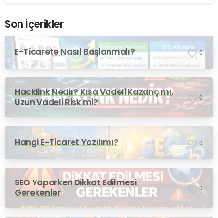
Son İçerikler
E-Ticarete Nasıl Başlanmalı?
0
Hacklink Nedir? Kısa Vadeli Kazanç mı,
0
Uzun Vadeli Risk mi?
Hangi E-Ticaret Yazılımı?
0
SEO Yaparken Dikkat Edilmesi
0
Gerekenler