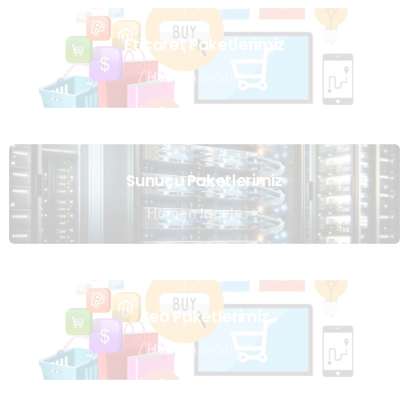
Eticaret Paketlerimiz
Hemen İncele
Sunucu Paketlerimiz
Hemen İncele
Seo Paketlerimiz
Hemen İncele