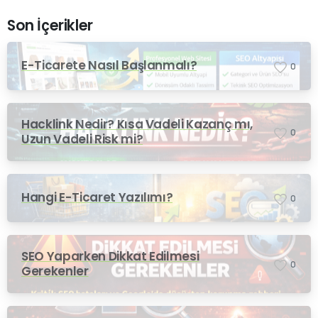
Son İçerikler
E-Ticarete Nasıl Başlanmalı?
0
Hacklink Nedir? Kısa Vadeli Kazanç mı,
0
Uzun Vadeli Risk mi?
Hangi E-Ticaret Yazılımı?
0
SEO Yaparken Dikkat Edilmesi
0
Gerekenler