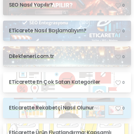
SEO Nasıl Yapılır?
0
ETicarete Nasıl Başlamalıyım?
0
Dilekfeneri.com.tr
0
ETicarette En Çok Satan Kategoriler
0
Eticarette Rekabetçi Nasıl Olunur
0
Eticarette Ürün Fiyatlandırma: Kapsamlı