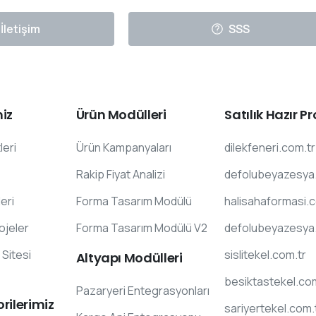
İletişim
SSS
iz
Ürün
Modülleri
Satılık
Hazır
Pr
leri
Ürün Kampanyaları
dilekfeneri.com.tr
Rakip Fiyat Analizi
defolubeyazesya
eri
Forma Tasarım Modülü
halisahaformasi.
rojeler
Forma Tasarım Modülü V2
defolubeyazesya
Sitesi
sislitekel.com.tr
Altyapı
Modülleri
besiktastekel.co
Pazaryeri Entegrasyonları
rilerimiz
sariyertekel.com.