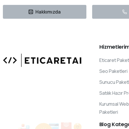
Hakkımızda
Hizmetlerim
Eticaret Paket
Seo Paketleri
Sunucu Paketl
Uzmanlarımızın Yazıları
Satılık Hazır P
Hemen Gözat
Kurumsal Web 
Paketleri
Blog
Katego