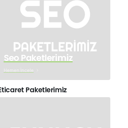
Seo Paketlerimiz
Hemen İncele
Eticaret Paketlerimiz