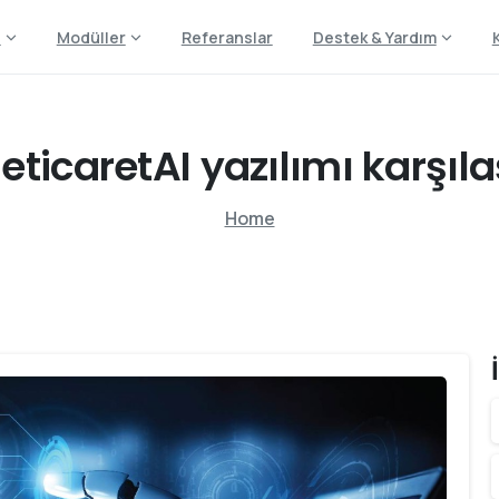
z
Modüller
Referanslar
Destek & Yardım
eticaretAI
yazılımı
karşıl
Home