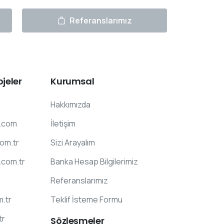
Referanslarımız
ojeler
Kurumsal
Hakkımızda
.com
İletişim
com.tr
Sizi Arayalım
.com.tr
Banka Hesap Bilgilerimiz
Referanslarımız
m.tr
Teklif İsteme Formu
tr
Sözleşmeler