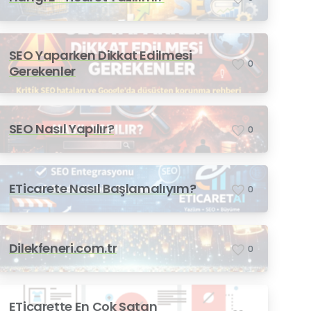
SEO Yaparken Dikkat Edilmesi
0
Gerekenler
SEO Nasıl Yapılır?
0
ETicarete Nasıl Başlamalıyım?
0
Dilekfeneri.com.tr
0
ETicarette En Çok Satan