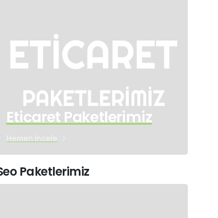
Eticaret Paketlerimiz
Hemen İncele
Seo Paketlerimiz