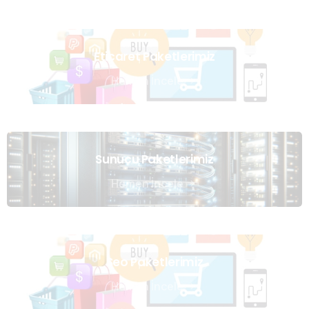
Eticaret Paketlerimiz
Hemen İncele
Sunucu Paketlerimiz
Hemen İncele
Seo Paketlerimiz
Hemen İncele