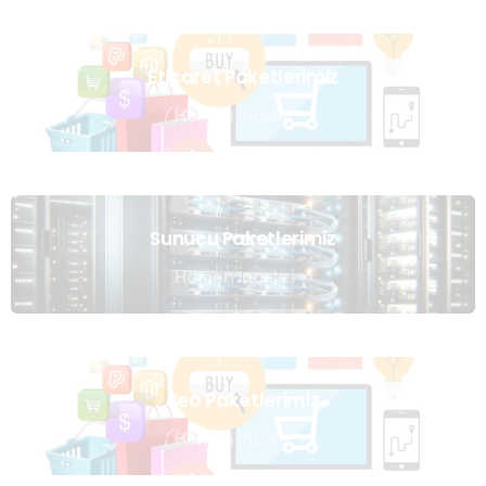
Eticaret Paketlerimiz
Hemen İncele
Sunucu Paketlerimiz
Hemen İncele
Seo Paketlerimiz
Hemen İncele