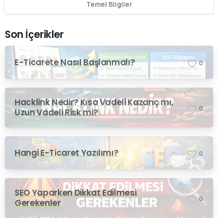
Temel Bilgiler
Son İçerikler
E-Ticarete Nasıl Başlanmalı?
0
Hacklink Nedir? Kısa Vadeli Kazanç mı,
0
Uzun Vadeli Risk mi?
Hangi E-Ticaret Yazılımı?
0
SEO Yaparken Dikkat Edilmesi
0
Gerekenler